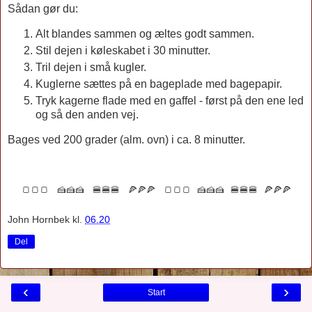
Sådan gør du:
Alt blandes sammen og æltes godt sammen.
Stil dejen i køleskabet i 30 minutter.
Tril dejen i små kugler.
Kuglerne sættes på en bageplade med bagepapir.
Tryk kagerne flade med en gaffel - først på den ene led
og så den anden vej.
Bages ved 200 grader (alm. ovn) i ca. 8 minutter.
🍞🍞🍞 🍰🍰🍰 🍔🍔🍔 🍕🍕🍕
🍞🍞🍞 🍰🍰🍰 🍔🍔🍔 🍕🍕🍕
John Hornbek
kl.
06.20
Del
‹
›
Start