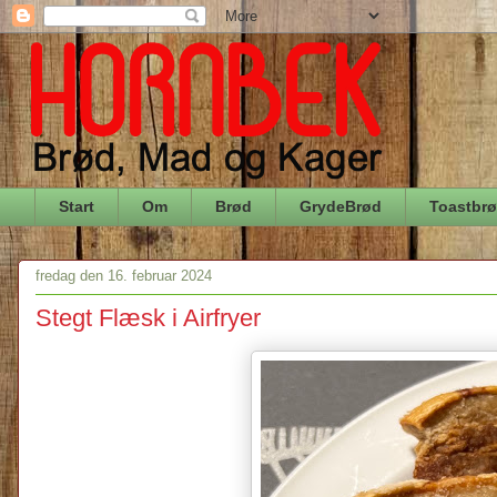
Start
Om
Brød
GrydeBrød
Toastbr
fredag den 16. februar 2024
Stegt Flæsk i Airfryer