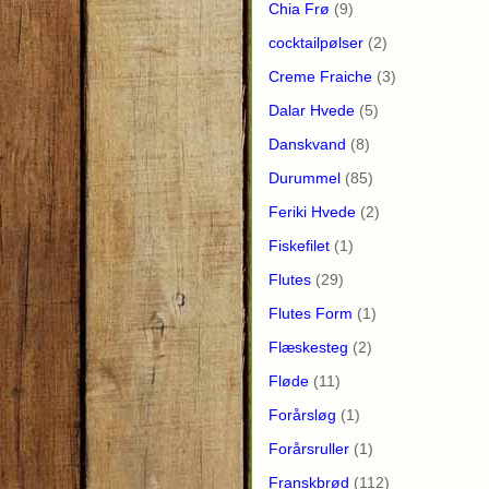
Chia Frø
(9)
cocktailpølser
(2)
Creme Fraiche
(3)
Dalar Hvede
(5)
Danskvand
(8)
Durummel
(85)
Feriki Hvede
(2)
Fiskefilet
(1)
Flutes
(29)
Flutes Form
(1)
Flæskesteg
(2)
Fløde
(11)
Forårsløg
(1)
Forårsruller
(1)
Franskbrød
(112)