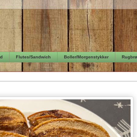
ød
Flutes/Sandwich
Boller/Morgenstykker
Rugbr