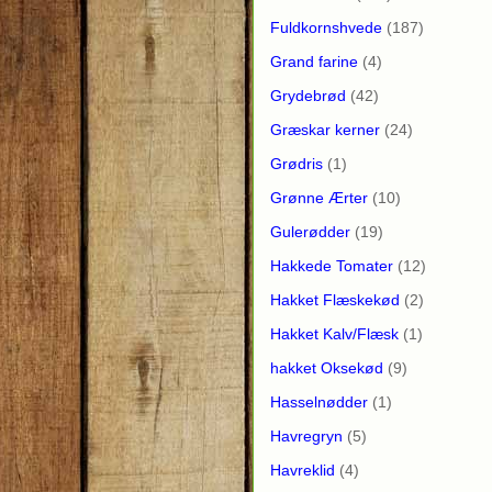
Fuldkornshvede
(187)
Grand farine
(4)
Grydebrød
(42)
Græskar kerner
(24)
Grødris
(1)
Grønne Ærter
(10)
Gulerødder
(19)
Hakkede Tomater
(12)
Hakket Flæskekød
(2)
Hakket Kalv/Flæsk
(1)
hakket Oksekød
(9)
Hasselnødder
(1)
Havregryn
(5)
Havreklid
(4)