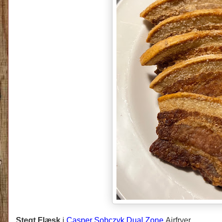
Stegt Flæsk
i
Casper Sobczyk Dual Zone
Airfryer