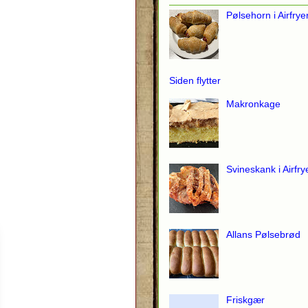
Pølsehorn i Airfrye
Siden flytter
Makronkage
Svineskank i Airfry
Allans Pølsebrød
Friskgær