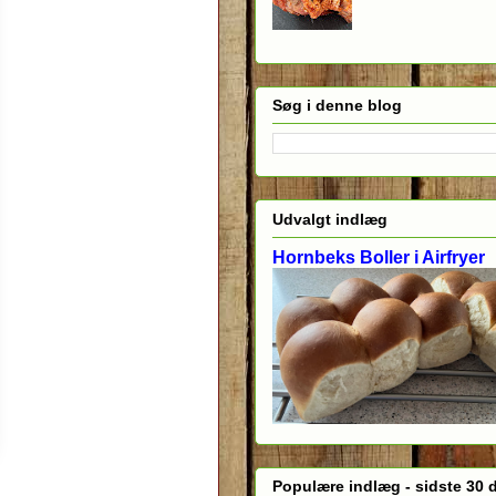
Søg i denne blog
Udvalgt indlæg
Hornbeks Boller i Airfryer
Populære indlæg - sidste 30 