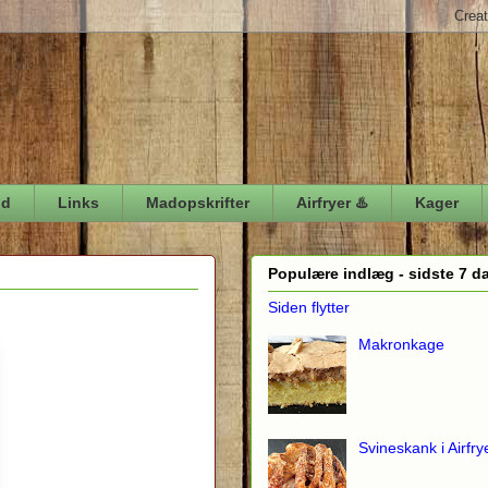
ød
Links
Madopskrifter
Airfryer ♨️
Kager
Populære indlæg - sidste 7 d
Siden flytter
Makronkage
Svineskank i Airfry