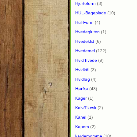
Hjerteform
(3)
HUL-Bageplade
(10)
Hul-Form
(4)
Hvedegluten
(1)
Hvedeklid
(6)
Hvedemel
(122)
Hvid hvede
(9)
Hvidkål
(3)
Hvidløg
(4)
Hørfrø
(43)
Kager
(1)
Kalv/Flæsk
(2)
Kanel
(1)
Kapers
(2)
kardemomme
(10)