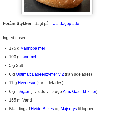
Forårs Stykker
-
Bagt på
HUL-Bageplade
Ingredienser:
175 g
Manitoba mel
100 g
Landmel
5 g Salt
6 g
Optimax Bageenzymer V.2
(kan udelades)
11 g
Hvedesur
(kan udelades)
6 g
Tørgær
(Hvis du vil bruge
Alm. Gær - klik her
)
165 ml Vand
Blanding af
Hvide Birkes
og
Majsdrys
til toppen