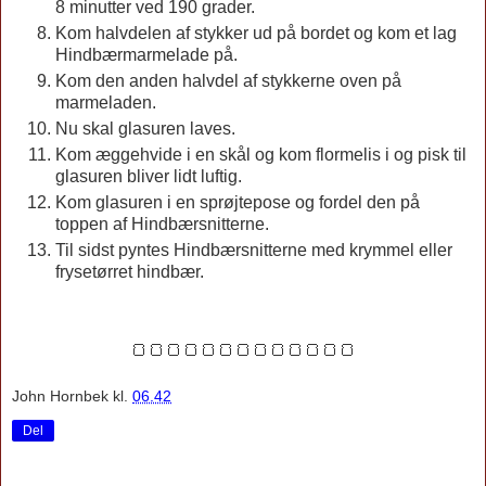
8 minutter ved 190 grader.
Kom halvdelen af stykker ud på bordet og kom et lag
Hindbærmarmelade på.
Kom den anden halvdel af stykkerne oven på
marmeladen.
Nu skal glasuren laves.
Kom æggehvide i en skål og kom flormelis i og pisk til
glasuren bliver lidt luftig.
Kom glasuren i en sprøjtepose og fordel den på
toppen af Hindbærsnitterne.
Til sidst pyntes Hindbærsnitterne med krymmel eller
frysetørret hindbær.
🍞🍞🍞🍞🍞🍞🍞🍞🍞🍞🍞🍞🍞
John Hornbek
kl.
06.42
Del