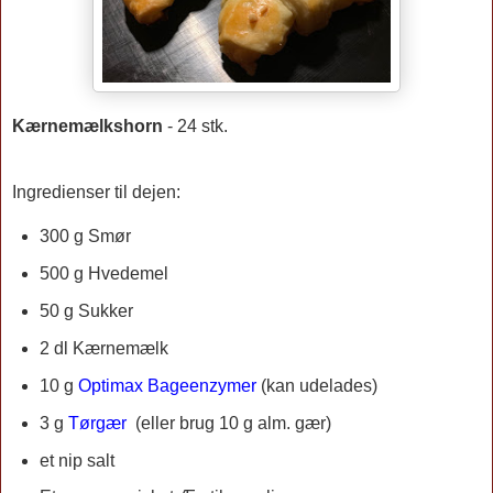
Kærnemælkshorn
-
24 stk.
Ingredienser til dejen:
300 g Smør
500 g Hvedemel
50 g Sukker
2 dl Kærnemælk
10 g
Optimax Bageenzymer
(kan udelades)
3 g
Tørgær
(eller brug 10 g alm. gær)
et nip salt