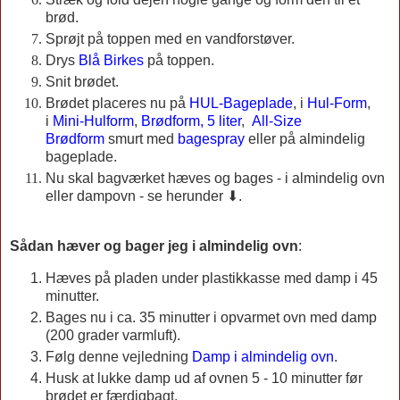
brød.
Sprøjt på toppen med en vandforstøver.
Drys
Blå Birkes
på toppen.
Snit brødet.
Brødet placeres nu på
HUL-Bageplade
, i
Hul-Form
,
i
Mini-Hulform
,
Brødform, 5 liter
,
All-Size
Brødform
smurt med
bagespray
eller på almindelig
bageplade.
Nu skal bagværket hæves og bages - i almindelig ovn
eller dampovn - se herunder ⬇.
Sådan hæver og bager jeg i almindelig ovn
:
Hæves på pladen under plastikkasse med damp i 45
minutter.
Bages nu i ca. 35 minutter i opvarmet ovn med damp
(200 grader varmluft).
Følg denne vejledning
Damp i almindelig ovn
.
Husk at lukke damp ud af ovnen 5 - 10 minutter før
brødet er færdigbagt.