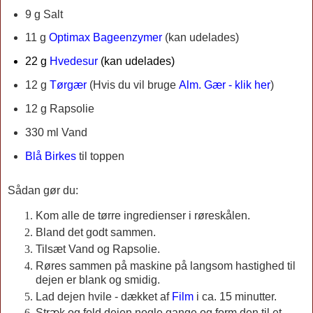
9 g Salt
11 g
Optimax Bageenzymer
(kan udelades)
22 g
Hvedesur
(kan udelades)
12 g
Tørgær
(Hvis du vil bruge
Alm. Gær - klik her
)
12 g Rapsolie
330 ml Vand
Blå Birkes
til toppen
Sådan gør du:
Kom alle de tørre ingredienser i røreskålen.
Bland det godt sammen.
Tilsæt Vand og Rapsolie.
Røres sammen på maskine på langsom hastighed til
dejen er blank og smidig.
Lad dejen hvile - dækket af
Film
i ca. 15 minutter.
Stræk og fold dejen nogle gange og form den til et