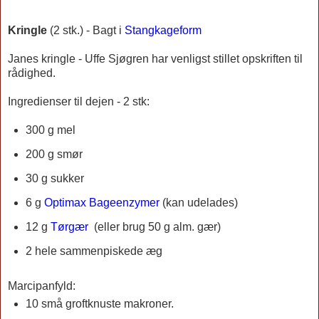
Kringle
(2 stk.) - Bagt i
Stangkageform
Janes kringle - Uffe Sjøgren har venligst stillet opskriften til
rådighed.
Ingredienser til dejen - 2 stk:
300 g mel
200 g smør
30 g sukker
6 g
Optimax Bageenzymer
(kan udelades)
12 g
Tørgær
(eller brug 50 g alm. gær)
2 hele sammenpiskede æg
Marcipanfyld:
10 små groftknuste makroner.