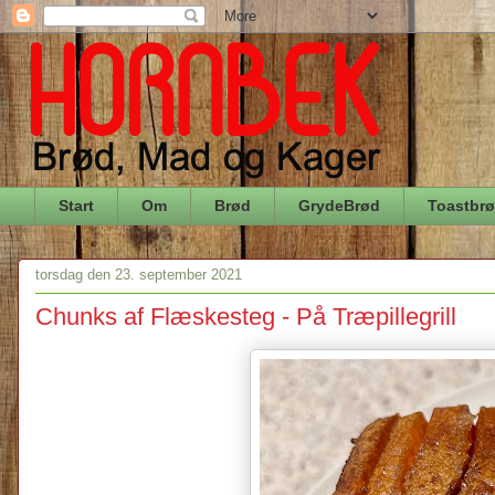
Start
Om
Brød
GrydeBrød
Toastbr
torsdag den 23. september 2021
Chunks af Flæskesteg - På Træpillegrill