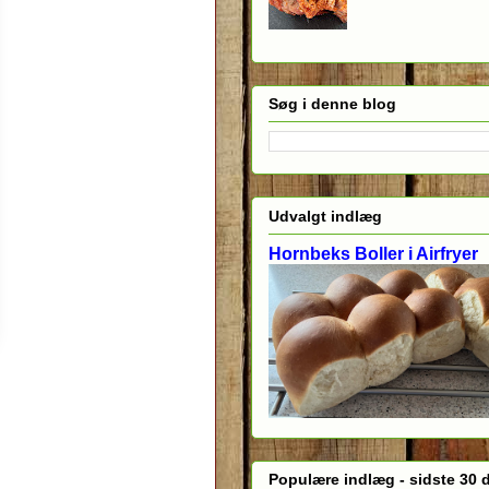
Søg i denne blog
Udvalgt indlæg
Hornbeks Boller i Airfryer
Populære indlæg - sidste 30 