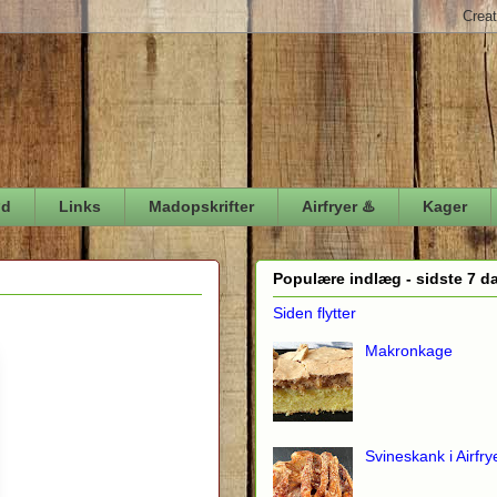
ød
Links
Madopskrifter
Airfryer ♨️
Kager
Populære indlæg - sidste 7 d
Siden flytter
Makronkage
Svineskank i Airfry