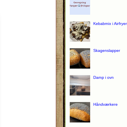
Kebabmix i Airfryer
Skagenslapper
Damp i ovn
Håndværkere