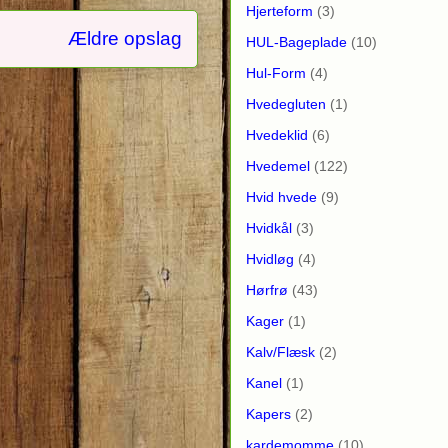
Hjerteform
(3)
Ældre opslag
HUL-Bageplade
(10)
Hul-Form
(4)
Hvedegluten
(1)
Hvedeklid
(6)
Hvedemel
(122)
Hvid hvede
(9)
Hvidkål
(3)
Hvidløg
(4)
Hørfrø
(43)
Kager
(1)
Kalv/Flæsk
(2)
Kanel
(1)
Kapers
(2)
kardemomme
(10)