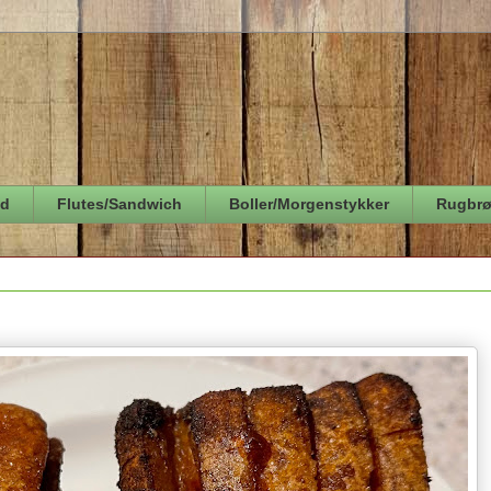
ød
Flutes/Sandwich
Boller/Morgenstykker
Rugbr