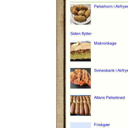
Pølsehorn i Airfrye
Siden flytter
Makronkage
Svineskank i Airfry
Allans Pølsebrød
Friskgær