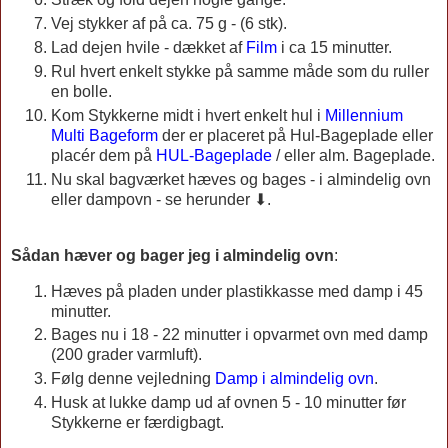
Vej stykker af på ca. 75 g - (6 stk).
Lad dejen hvile - dækket af
Film
i ca 15 minutter.
Rul hvert enkelt stykke på samme måde som du ruller
en bolle.
Kom Stykkerne midt i hvert enkelt hul i
Millennium
Multi Bageform
der er placeret på Hul-Bageplade eller
placér dem på
HUL-Bageplade
/ eller alm. Bageplade.
Nu skal bagværket hæves og bages - i almindelig ovn
eller dampovn - se herunder ⬇.
Sådan hæver og bager jeg i almindelig ovn
:
Hæves på pladen under plastikkasse med damp i 45
minutter.
Bages nu i 18 - 22 minutter i opvarmet ovn med damp
(200 grader varmluft).
Følg denne vejledning
Damp i almindelig ovn
.
Husk at lukke damp ud af ovnen 5 - 10 minutter før
Stykkerne er færdigbagt.