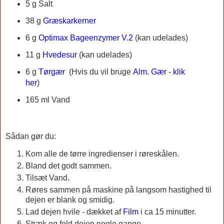
5 g Salt
38 g
Græskarkerner
6 g
Optimax Bageenzymer V.2
(kan udelades)
11 g
Hvedesur
(kan udelades)
6 g
Tørgær
(
Hvis du vil bruge
Alm. Gær - klik
her
)
165 ml Vand
Sådan gør du:
Kom alle de tørre ingredienser i røreskålen.
Bland det godt sammen.
Tilsæt Vand.
Røres sammen på maskine på langsom hastighed til
dejen er blank og smidig.
Lad dejen hvile - dækket af
Film
i ca 15 minutter.
Stræk og fold dejen nogle gange.