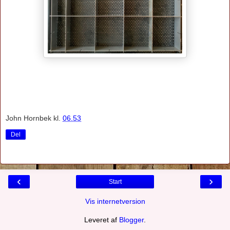
John Hornbek
kl.
06.53
Del
‹
›
Start
Vis internetversion
Leveret af
Blogger
.