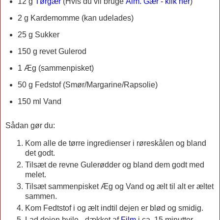
12 g
Tørgær
(Hvis du vil bruge
Alm. Gær - klik her
)
2 g Kardemomme (kan udelades)
25 g Sukker
150 g revet Gulerod
1 Æg (sammenpisket)
50 g Fedstof (Smør/Margarine/Rapsolie)
150 ml Vand
Sådan gør du:
Kom alle de tørre ingredienser i røreskålen og bland
det godt.
Tilsæt de revne Gulerødder og bland dem godt med
melet.
Tilsæt sammenpisket Æg og Vand og ælt til alt er æltet
sammen.
Kom Fedtstof i og ælt indtil dejen er blød og smidig.
Lad dejen hvile - dækket af
Film
i ca. 15 minutter.