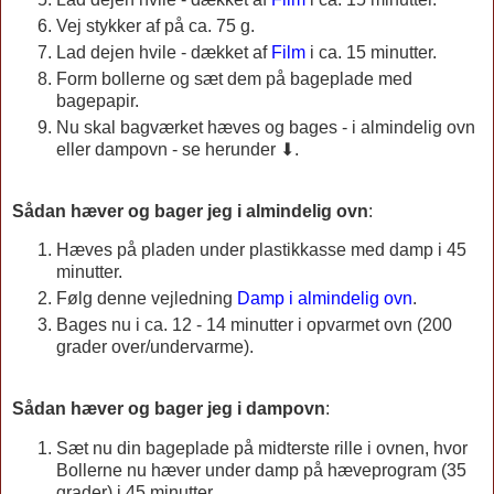
Vej stykker af på ca. 75 g.
Lad dejen hvile - dækket af
Film
i ca. 15 minutter.
Form bollerne og sæt dem på bageplade med
bagepapir.
Nu skal bagværket hæves og bages - i almindelig ovn
eller dampovn - se herunder ⬇.
Sådan hæver og bager jeg i almindelig ovn
:
Hæves på pladen under plastikkasse med damp i 45
minutter.
Følg denne vejledning
Damp i almindelig ovn
.
Bages nu i ca. 12 - 14 minutter i opvarmet ovn (200
grader over/undervarme).
Sådan hæver og bager jeg i dampovn
:
Sæt nu din bageplade p
å midterste rille
i ovnen, hvor
Bollerne nu hæver under damp på hæveprogram (35
grader) i 45 minutter.