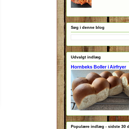
Søg i denne blog
Udvalgt indlæg
Hornbeks Boller i Airfryer
Populære indlæg - sidste 30 