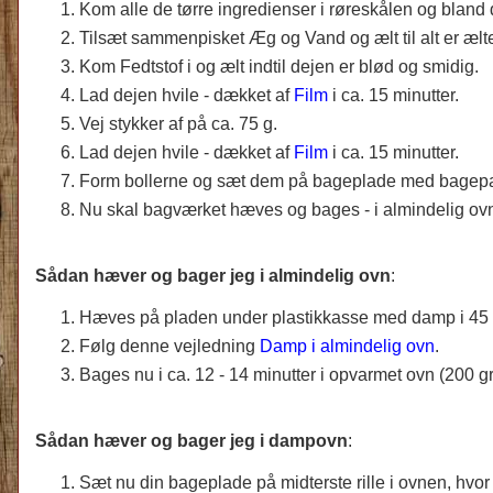
Kom alle de tørre ingredienser i røreskålen og bland 
Tilsæt sammenpisket Æg og Vand og ælt til alt er æl
Kom Fedtstof i og ælt indtil dejen er blød og smidig.
Lad dejen hvile - dækket af
Film
i ca. 15 minutter.
Vej stykker af på ca. 75 g.
Lad dejen hvile - dækket af
Film
i ca. 15 minutter.
Form bollerne og sæt dem på bageplade med bagepa
Nu skal bagværket hæves og bages - i almindelig ovn
Sådan hæver og bager jeg i almindelig ovn
:
Hæves på pladen under plastikkasse med damp i 45 m
Følg denne vejledning
Damp i almindelig ovn
.
Bages nu i ca. 12 - 14 minutter i opvarmet ovn (200 
Sådan hæver og bager jeg i dampovn
:
Sæt nu din bageplade p
å midterste rille
i ovnen, hvo