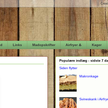
ød
Links
Madopskrifter
Airfryer ♨️
Kager
Populære indlæg - sidste 7 d
Siden flytter
Makronkage
Svineskank i Airfry