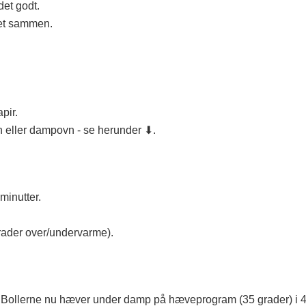
det godt.
tet sammen.
pir.
 eller dampovn - se herunder ⬇.
inutter.
grader over/undervarme).
r Bollerne nu hæver under damp på hæveprogram (35 grader) i 4