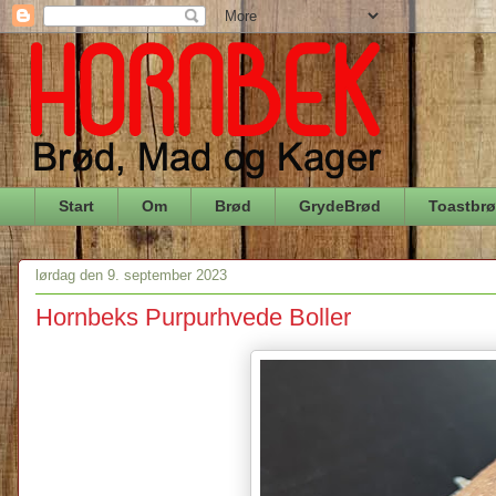
Start
Om
Brød
GrydeBrød
Toastbr
lørdag den 9. september 2023
Hornbeks Purpurhvede Boller