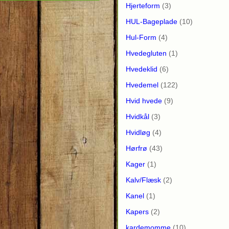
Hjerteform
(3)
HUL-Bageplade
(10)
Hul-Form
(4)
Hvedegluten
(1)
Hvedeklid
(6)
Hvedemel
(122)
Hvid hvede
(9)
Hvidkål
(3)
Hvidløg
(4)
Hørfrø
(43)
Kager
(1)
Kalv/Flæsk
(2)
Kanel
(1)
Kapers
(2)
kardemomme
(10)