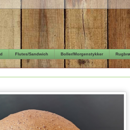
ød
Flutes/Sandwich
Boller/Morgenstykker
Rugbr