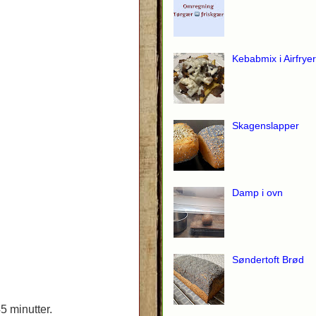
Kebabmix i Airfryer
Skagenslapper
Damp i ovn
Søndertoft Brød
5 minutter.