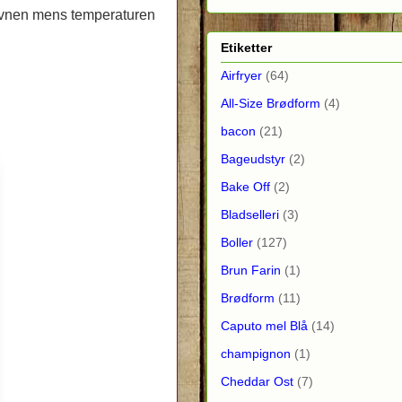
 ovnen mens temperaturen
Etiketter
Airfryer
(64)
All-Size Brødform
(4)
bacon
(21)
Bageudstyr
(2)
Bake Off
(2)
Bladselleri
(3)
Boller
(127)
Brun Farin
(1)
Brødform
(11)
Caputo mel Blå
(14)
champignon
(1)
Cheddar Ost
(7)