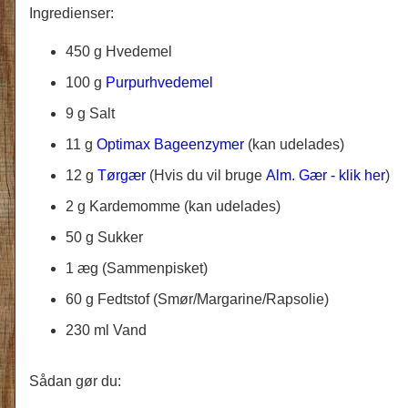
Ingredienser:
450 g Hvedemel
100 g
Purpurhvedemel
9 g Salt
11 g
Optimax Bageenzymer
(kan udelades)
12 g
Tørgær
(Hvis du vil bruge
Alm. Gær - klik her
)
2 g Kardemomme (kan udelades)
50 g Sukker
1 æg (Sammenpisket)
60 g Fedtstof (Smør/Margarine/Rapsolie)
230 ml Vand
Sådan gør du: