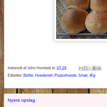
Indsendt af
John Hornbek
kl.
07.29
Etiketter:
Boller
,
Hvedemel
,
Purpurhvede
,
Smør
,
Æg
Nyere opslag