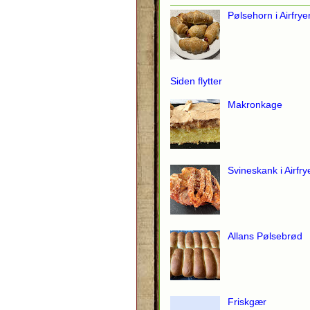
Pølsehorn i Airfrye
Siden flytter
Makronkage
Svineskank i Airfry
Allans Pølsebrød
Friskgær