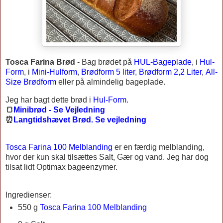
Tosca Farina Brød
-
Bag brødet på
HUL-Bageplade
, i
Hul-
Form
, i
Mini-Hulform
,
Brødform 5 liter
,
Brødform 2,2 Liter
,
All-
Size Brødform
eller på almindelig bageplade.
Jeg har bagt dette brød i
Hul-Form
.
🍞
Minibrød - Se Vejledning
⏰
Langtidshævet Brød. Se vejledning
Tosca Farina 100 Melblanding
er en færdig melblanding,
hvor der kun skal tilsættes Salt, Gær og vand. Jeg har dog
tilsat lidt Optimax bageenzymer.
Ingredienser:
550 g
Tosca Farina 100 Melblanding