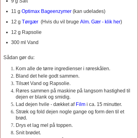
9 g Salt
11 g
Optimax Bageenzymer
(kan udelades)
12 g
Tørgær
(Hvis du vil bruge
Alm. Gær - klik her
)
12 g Rapsolie
300 ml Vand
Sådan gør du:
Kom alle de tørre ingredienser i røreskålen.
Bland det hele godt sammen.
Tilsæt Vand og Rapsolie.
Røres sammen på maskine på langsom hastighed til
dejen er blank og smidig.
Lad dejen hvile - dækket af
Film
i ca. 15 minutter.
Stræk og fold dejen nogle gange og form den til et
brød.
Drys et lag mel p
å toppen.
Snit brødet.