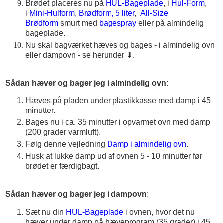
Brødet placeres nu på
HUL-Bageplade
, i
Hul-Form
,
i
Mini-Hulform
,
Brødform, 5 liter
,
All-Size
Brødform
smurt med
bagespray
eller på almindelig
bageplade.
Nu skal bagværket hæves og bages - i almindelig ovn
eller dampovn - se herunder ⬇.
Sådan hæver og bager jeg i almindelig ovn
:
Hæves på pladen under plastikkasse med damp i 45
minutter.
Bages nu i ca. 35 minutter i opvarmet ovn med damp
(200 grader varmluft).
Følg denne vejledning
Damp i almindelig ovn
.
Husk at lukke damp ud af ovnen 5 - 10 minutter før
brødet er færdigbagt.
Sådan hæver og bager jeg i dampovn
:
Sæt nu din
HUL-Bageplade
i ovnen, hvor det nu
hæver under damp på hæveprogram (35 grader) i 45