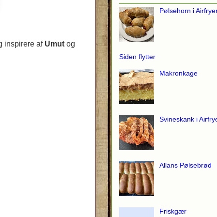
Pølsehorn i Airfrye
 inspirere af
Umut
og
Siden flytter
Makronkage
Svineskank i Airfry
Allans Pølsebrød
Friskgær