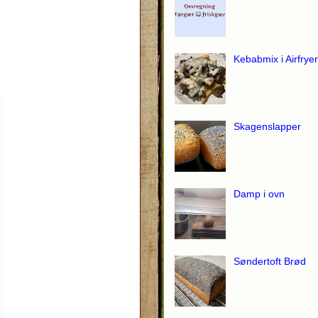
Kebabmix i Airfryer
Skagenslapper
Damp i ovn
Søndertoft Brød