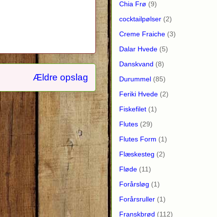
Chia Frø
(9)
cocktailpølser
(2)
Creme Fraiche
(3)
Dalar Hvede
(5)
Danskvand
(8)
Ældre opslag
Durummel
(85)
Feriki Hvede
(2)
Fiskefilet
(1)
Flutes
(29)
Flutes Form
(1)
Flæskesteg
(2)
Fløde
(11)
Forårsløg
(1)
Forårsruller
(1)
Franskbrød
(112)