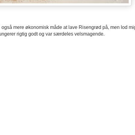
 og også mere økonomisk måde at lave Risengrød på, men lod mig
t fungerer rigtig godt og var særdeles velsmagende.