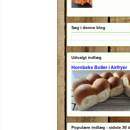
Søg i denne blog
Udvalgt indlæg
Hornbeks Boller i Airfryer
Populære indlæg - sidste 30 