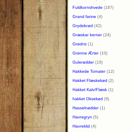
Fuldkornshvede
(187)
Grand farine
(4)
Grydebrød
(42)
Græskar kerner
(24)
Grødris
(1)
Grønne Ærter
(10)
Gulerødder
(19)
Hakkede Tomater
(12)
Hakket Flæskekød
(2)
Hakket Kalv/Flæsk
(1)
hakket Oksekød
(9)
Hasselnødder
(1)
Havregryn
(5)
Havreklid
(4)