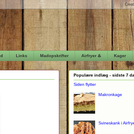
ød
Links
Madopskrifter
Airfryer ♨️
Kager
Populære indlæg - sidste 7 d
Siden flytter
Makronkage
Svineskank i Airfry