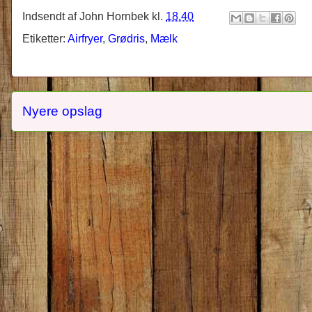
Indsendt af
John Hornbek
kl.
18.40
Etiketter:
Airfryer
,
Grødris
,
Mælk
Nyere opslag