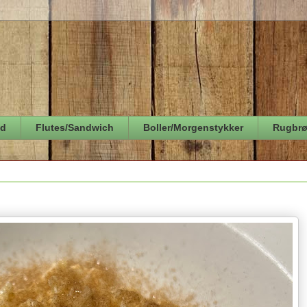
ød
Flutes/Sandwich
Boller/Morgenstykker
Rugbr