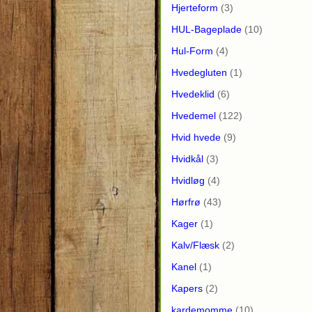
Hjerteform
(3)
HUL-Bageplade
(10)
Hul-Form
(4)
Hvedegluten
(1)
Hvedeklid
(6)
Hvedemel
(122)
Hvid hvede
(9)
Hvidkål
(3)
Hvidløg
(4)
Hørfrø
(43)
Kager
(1)
Kalv/Flæsk
(2)
Kanel
(1)
Kapers
(2)
kardemomme
(10)