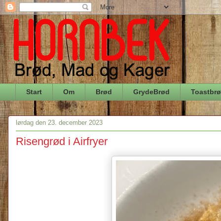
Start
Om
Brød
GrydeBrød
Toastbr
lørdag den 23. december 2023
Risengrød i Airfryer