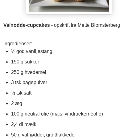
Valnødde-cupcakes
- opskrift fra Mette Blomsterberg
Ingredienser:
½ god vaniljestang
150 g sukker
250 g hvedemel
3 tsk bagepulver
½ tsk salt
2 æg
100 g neutral olie (majs, vindruekerneolie)
2,4 dl mælk
50 g valnødder, grofthakkede