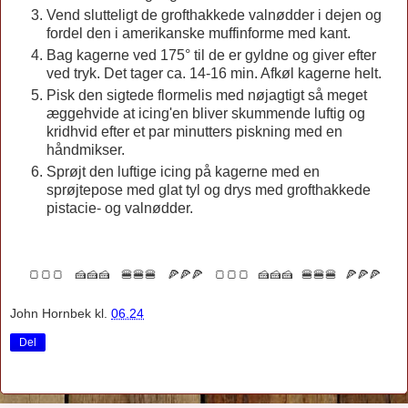
Vend slutteligt de grofthakkede valnødder i dejen og
fordel den i amerikanske muffinforme med kant.
Bag kagerne ved 175° til de er gyldne og giver efter
ved tryk. Det tager ca. 14-16 min. Afkøl kagerne helt.
Pisk den sigtede flormelis med nøjagtigt så meget
æggehvide at icing'en bliver skummende luftig og
kridhvid efter et par minutters piskning med en
håndmikser.
Sprøjt den luftige icing på kagerne med en
sprøjtepose med glat tyl og drys med grofthakkede
pistacie- og valnødder.
🍞🍞🍞 🍰🍰🍰 🍔🍔🍔 🍕🍕🍕
🍞🍞🍞 🍰🍰🍰 🍔🍔🍔 🍕🍕🍕
John Hornbek
kl.
06.24
Del