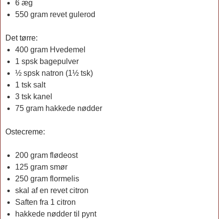
6 æg
550 gram revet gulerod
Det tørre:
400 gram Hvedemel
1 spsk bagepulver
½ spsk natron (1½ tsk)
1 tsk salt
3 tsk kanel
75 gram hakkede nødder
Ostecreme:
200 gram flødeost
125 gram smør
250 gram flormelis
skal af en revet citron
Saften fra 1 citron
hakkede nødder til pynt