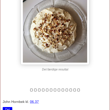
Det færdige resultat
🍞🍞🍞🍞🍞🍞🍞🍞🍞🍞🍞🍞🍞
John Hornbek
kl.
06.37
Del