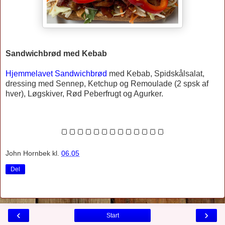
Sandwichbrød med Kebab
Hjemmelavet Sandwichbrød
med Kebab, Spidskålsalat,
dressing med Sennep, Ketchup og Remoulade (2 spsk af
hver), Løgskiver, Rød Peberfrugt og Agurker.
🍞🍞🍞🍞🍞🍞🍞🍞🍞🍞🍞🍞🍞
John Hornbek
kl.
06.05
Del
‹
›
Start