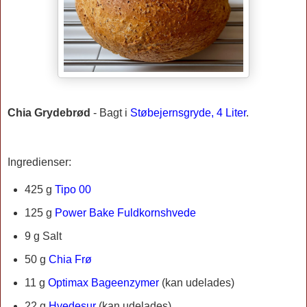
Chia Grydebrød
-
Bagt i
Støbejernsgryde, 4 Liter
.
Ingredienser:
425 g
Tipo 00
125 g
Power Bake Fuldkornshvede
9 g Salt
50 g
Chia Frø
11 g
Optimax Bageenzymer
(kan udelades)
22 g
Hvedesur
(kan udelades)