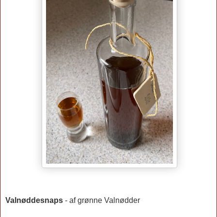
V
alnøddesnaps
- af grønne Valnødder