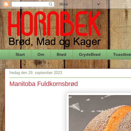
Start
Om
Brød
GrydeBrød
Toastbr
fredag den 29. september 2023
Manitoba Fuldkornsbrød