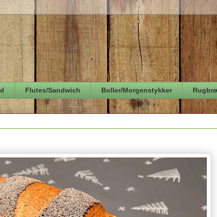
ød
Flutes/Sandwich
Boller/Morgenstykker
Rugbr