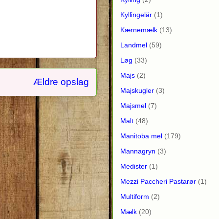
Kyllingelår
(1)
Kærnemælk
(13)
Landmel
(59)
Løg
(33)
Majs
(2)
Ældre opslag
Majskugler
(3)
Majsmel
(7)
Malt
(48)
Manitoba mel
(179)
Mannagryn
(3)
Medister
(1)
Mezzi Paccheri Pastarør
(1)
Multiform
(2)
Mælk
(20)