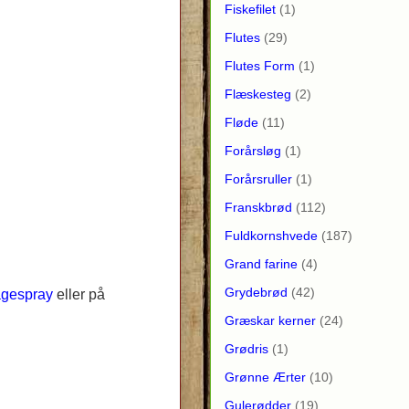
Fiskefilet
(1)
Flutes
(29)
Flutes Form
(1)
Flæskesteg
(2)
Fløde
(11)
Forårsløg
(1)
Forårsruller
(1)
Franskbrød
(112)
Fuldkornshvede
(187)
Grand farine
(4)
Grydebrød
(42)
gespray
eller på
Græskar kerner
(24)
Grødris
(1)
Grønne Ærter
(10)
Gulerødder
(19)