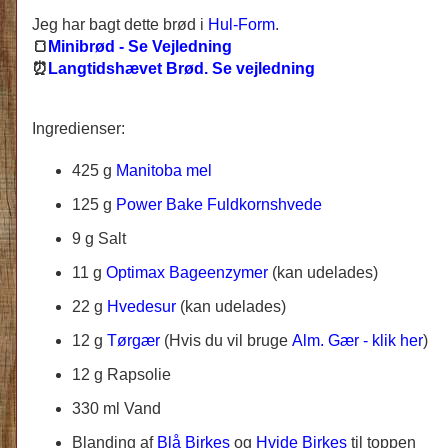
Jeg har bagt dette brød i
Hul-Form
.
🍞
Minibrød - Se Vejledning
⏰
Langtidshævet Brød. Se vejledning
Ingredienser:
425 g
Manitoba mel
125 g
Power Bake Fuldkornshvede
9 g Salt
11 g
Optimax Bageenzymer
(kan udelades)
22 g
Hvedesur
(kan udelades)
12 g
Tørgær
(Hvis du vil bruge
Alm. Gær - klik her
)
12 g Rapsolie
330 ml Vand
Blanding af
Blå Birkes
og
Hvide Birkes
til toppen