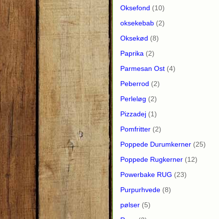
Oksefond
(10)
oksekebab
(2)
Oksekød
(8)
Paprika
(2)
Parmesan Ost
(4)
Peberrod
(2)
Perleløg
(2)
Pizzadej
(1)
Pomfritter
(2)
Poppede Durumkerner
(25)
Poppede Rugkerner
(12)
Powerbake RUG
(23)
Purpurhvede
(8)
pølser
(5)