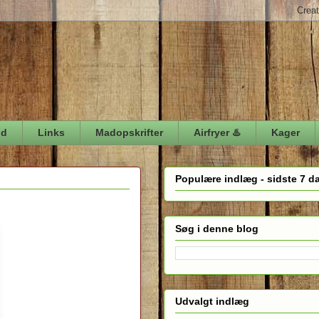
ød
Links
Madopskrifter
Airfryer ♨️
Kager
Populære indlæg - sidste 7 d
Søg i denne blog
Udvalgt indlæg