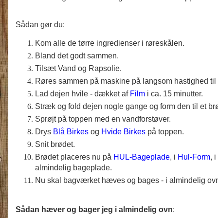
Sådan gør du:
Kom alle de tørre ingredienser i røreskålen.
Bland det godt sammen.
Tilsæt Vand og Rapsolie.
Røres sammen på maskine på langsom hastighed til d
Lad dejen hvile - dækket af
Film
i ca. 15 minutter.
Stræk og fold dejen nogle gange og form den til et br
Sprøjt på toppen med en vandforstøver.
Drys
Blå Birkes
og
Hvide Birkes
på toppen.
Snit brødet.
Brødet placeres nu på
HUL-Bageplade
, i
Hul-Form
, i
almindelig bageplade.
Nu skal bagværket hæves og bages - i almindelig ovn
Sådan hæver og bager jeg i almindelig ovn
: