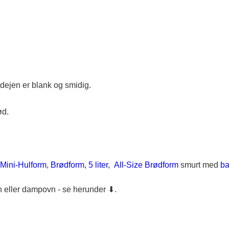
ejen er blank og smidig.
ød.
Mini-Hulform
,
Brødform, 5 liter
,
All-Size Brødform
smurt med
ba
 eller dampovn - se herunder ⬇.