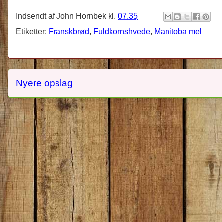
Indsendt af
John Hornbek
kl.
07.35
Etiketter:
Franskbrød
,
Fuldkornshvede
,
Manitoba mel
Nyere opslag