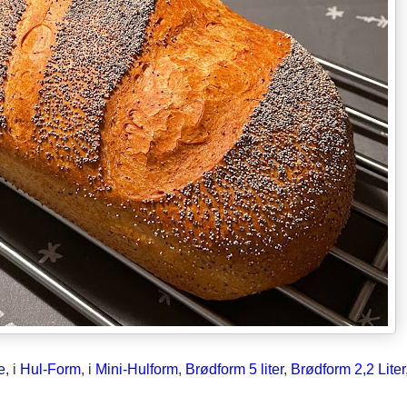
e
, i
Hul-Form
, i
Mini-Hulform
,
Brødform 5 liter
,
Brødform 2,2 Liter