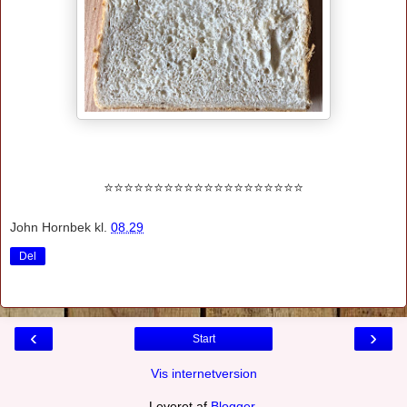
⭐
⭐
⭐
⭐
⭐
⭐
⭐
⭐
⭐
⭐
⭐
⭐
⭐
⭐
⭐
⭐⭐⭐⭐⭐
John Hornbek
kl.
08.29
Del
‹
›
Start
Vis internetversion
Leveret af
Blogger
.