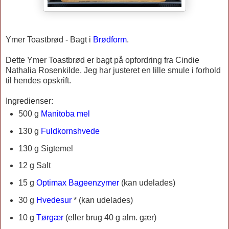
Ymer Toastbrød -
Bagt i
Brødform
.
Dette Ymer Toastbrød er bagt på opfordring fra Cindie
Nathalia Rosenkilde. Jeg har justeret en lille smule i forhold
til hendes opskrift.
Ingredienser:
500 g
Manitoba mel
130 g
Fuldkornshvede
130 g Sigtemel
12 g Salt
15 g
Optimax Bageenzymer
(kan udelades)
30 g
Hvedesur
* (kan udelades)
10 g
Tørgær
(eller brug 40 g alm. gær)