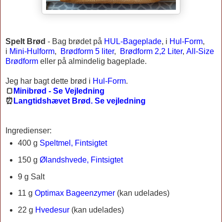
Spelt Brød
-
Bag brødet på
HUL-Bageplade
, i
Hul-Form
,
i
Mini-Hulform
,
Brødform 5 liter
,
Brødform 2,2 Liter
,
All-Size
Brødform
eller på almindelig bageplade.
Jeg har bagt dette brød i
Hul-Form
.
🍞
Minibrød - Se Vejledning
⏰
Langtidshævet Brød. Se vejledning
Ingredienser:
400 g
Speltmel, Fintsigtet
150 g
Ølandshvede, Fintsigtet
9 g Salt
11 g
Optimax Bageenzymer
(kan udelades)
22 g
Hvedesur
(kan udelades)