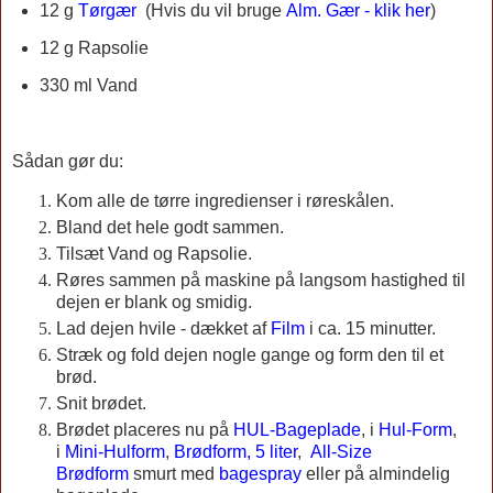
12 g
Tørgær
(
Hvis du vil bruge
Alm. Gær - klik her
)
12 g
Rapsolie
330 ml Vand
Sådan gør du:
Kom alle de tørre ingredienser i røreskålen.
Bland det hele godt sammen.
Tilsæt Vand og Rapsolie.
Røres sammen på maskine på langsom hastighed til
dejen er blank og smidig.
Lad dejen hvile - dækket af
Film
i ca. 15 minutter.
Stræk og fold dejen nogle gange og form den til et
brød.
Snit brødet.
Brødet placeres nu på
HUL-Bageplade
, i
Hul-Form
,
i
Mini-Hulform
,
Brødform, 5 liter
,
All-Size
Brødform
smurt med
bagespray
eller på almindelig