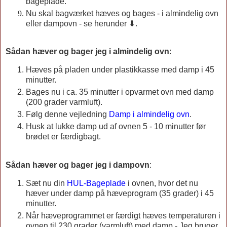
bageplade.
Nu skal bagværket hæves og bages - i almindelig ovn
eller dampovn - se herunder ⬇.
Sådan hæver og bager jeg i almindelig ovn
:
Hæves på pladen under plastikkasse med damp i 45
minutter.
Bages nu i ca. 35 minutter i opvarmet ovn med damp
(200 grader varmluft).
Følg denne vejledning
Damp i almindelig ovn
.
Husk at lukke damp ud af ovnen 5 - 10 minutter før
brødet er færdigbagt.
Sådan hæver og bager jeg i dampovn
:
Sæt nu din
HUL-Bageplade
i ovnen, hvor det nu
hæver under damp på hæveprogram (35 grader) i 45
minutter.
Når hæveprogrammet er færdigt hæves temperaturen i
ovnen til 230 grader (varmluft) med damp - Jeg bruger