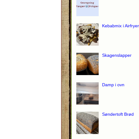
Kebabmix i Airfryer
Skagenslapper
Damp i ovn
Søndertoft Brød