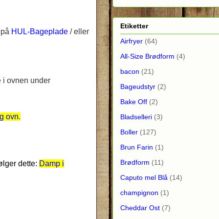
Etiketter
m på
HUL-Bageplade
/ eller
Airfryer
(64)
All-Size Brødform
(4)
bacon
(21)
e i ovnen under
Bageudstyr
(2)
Bake Off
(2)
ig ovn
.
Bladselleri
(3)
Boller
(127)
Brun Farin
(1)
Brødform
(11)
ølger dette:
Damp i
Caputo mel Blå
(14)
champignon
(1)
Cheddar Ost
(7)