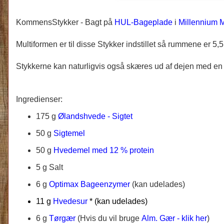
KommensStykker -
Bagt på
HUL-Bageplade
i
Millennium M
Multiformen er til disse Stykker indstillet så rummene er 5,5
Stykkerne kan naturligvis også skæres ud af dejen med e
Ingredienser:
175 g
Ølandshvede - Sigtet
50 g
Sigtemel
50 g
Hvedemel med 12 % protein
5 g Salt
6 g
Optimax Bageenzymer
(kan udelades)
11 g
Hvedesur
* (kan udelades)
6 g
Tørgær
(Hvis du vil bruge
Alm. Gær - klik her
)