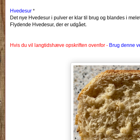
Hvedesur
*
Det nye Hvedesur i pulver er klar til brug og blandes i mel
Flydende Hvedesur, der er udgået.
Hvis du vil langtidshæve opskriften ovenfor -
Brug denne v