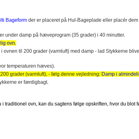
lti Bageform
der er placeret på Hul-Bageplade eller placér de
ver under damp på hæveprogram (35 grader) i 40 minutter.
lig ovn
.
ovnen til 200 grader (varmluft) med damp - lad Stykkerne bliv
hvor temperaturen hæves).
(200 grader (varmluft), - følg denne vejledning:
Damp i almindel
ykkerne er færdigbagt.
traditionel ovn, kan du sagtens følge opskriften, hvor du blot f