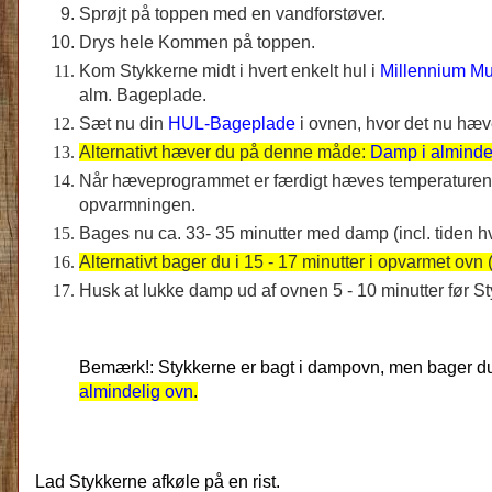
Sprøjt på toppen med en vandforstøver.
Drys hele Kommen på toppen.
Kom Stykkerne midt i hvert enkelt hul i
Millennium Mu
alm. Bageplade.
Sæt nu din
HUL-Bageplade
i ovnen, hvor det nu hæ
Alternativt hæver du på denne måde:
Damp i alminde
Når hæveprogrammet er færdigt hæves temperaturen i 
opvarmningen.
Bages nu ca. 33- 35 minutter med damp (incl. tiden 
Alternativt bager du i 15 - 17 minutter i opvarmet ovn 
Husk at lukke damp ud af ovnen 5 - 10 minutter før St
Bemærk!: Stykkerne er bagt i dampovn, men bager du i 
almindelig ovn
.
Lad Stykkerne afkøle på en rist.