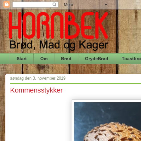
Start
Om
Brød
GrydeBrød
Toastbr
søndag den 3. november 2019
Kommensstykker