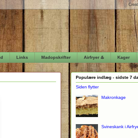
ød
Links
Madopskrifter
Airfryer ♨️
Kager
Populære indlæg - sidste 7 d
Siden flytter
Makronkage
Svineskank i Airfry