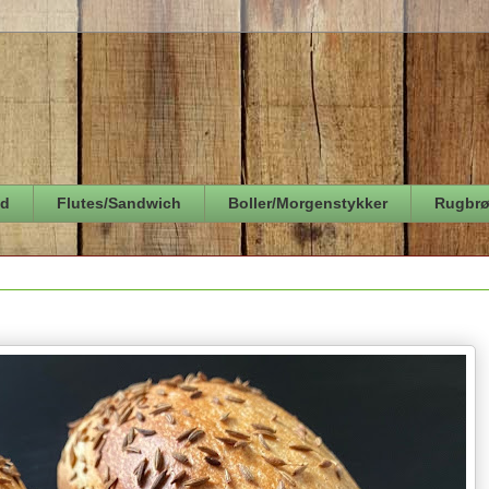
ød
Flutes/Sandwich
Boller/Morgenstykker
Rugbr