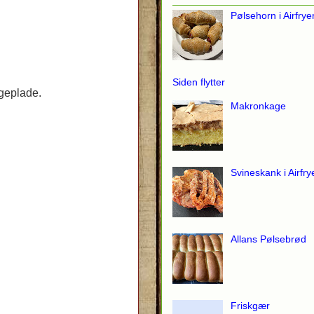
Pølsehorn i Airfrye
Siden flytter
ageplade.
Makronkage
Svineskank i Airfry
Allans Pølsebrød
Friskgær