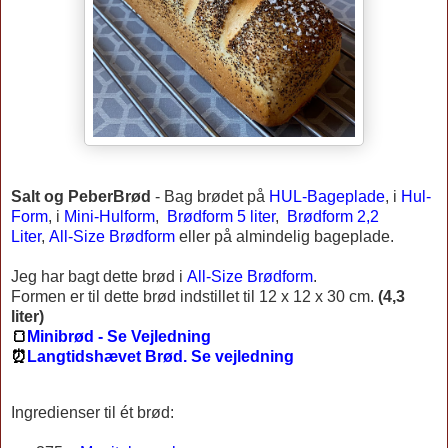
Salt og PeberBrød
-
Bag brødet på
HUL-Bageplade
, i
Hul-
Form
, i
Mini-Hulform
,
Brødform 5 liter
,
Brødform 2,2
Liter
,
All-Size Brødform
eller på almindelig bageplade.
Jeg har bagt dette brød i
All-Size Brødform
.
Formen er til dette brød indstillet til 12 x 12 x 30 cm.
(4,3
liter)
🍞
Minibrød - Se Vejledning
⏰
Langtidshævet Brød. Se vejledning
Ingredienser til ét brød: