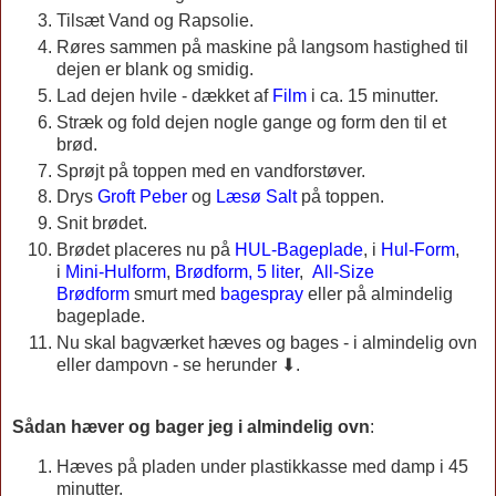
Tilsæt Vand og Rapsolie.
Røres sammen på maskine på langsom hastighed til
dejen er blank og smidig.
Lad dejen hvile - dækket af
Film
i ca. 15 minutter.
Stræk og fold dejen nogle gange og form den til et
brød.
Sprøjt på toppen med en vandforstøver.
Drys
Groft Peber
og
Læsø Salt
på toppen.
Snit brødet.
Brødet placeres nu på
HUL-Bageplade
, i
Hul-Form
,
i
Mini-Hulform
,
Brødform, 5 liter
,
All-Size
Brødform
smurt med
bagespray
eller på almindelig
bageplade.
Nu skal bagværket hæves og bages - i almindelig ovn
eller dampovn - se herunder ⬇.
Sådan hæver og bager jeg i almindelig ovn
:
Hæves på pladen under plastikkasse med damp i 45
minutter.