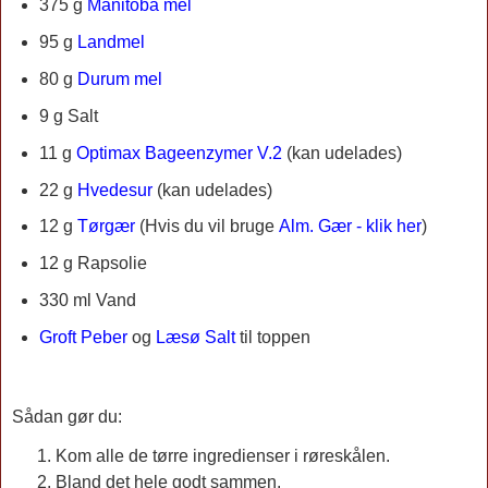
375 g
Manitoba mel
95 g
Landmel
80 g
Durum mel
9 g Salt
11 g
Optimax Bageenzymer V.2
(kan udelades)
22 g
Hvedesur
(kan udelades)
12 g
Tørgær
(Hvis du vil bruge
Alm. Gær - klik her
)
12 g Rapsolie
330 ml Vand
Groft Peber
og
Læsø Salt
til toppen
Sådan gør du:
Kom alle de tørre ingredienser i røreskålen.
Bland det hele godt sammen.