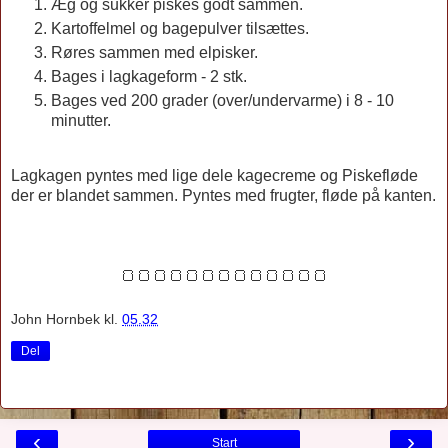
Æg og sukker piskes godt sammen.
Kartoffelmel og bagepulver tilsættes.
Røres sammen med elpisker.
Bages i lagkageform - 2 stk.
Bages ved 200 grader (over/undervarme) i 8 - 10
minutter.
Lagkagen pyntes med lige dele kagecreme og Piskefløde
der er blandet sammen. Pyntes med frugter, fløde på kanten.
🍞🍞🍞🍞🍞🍞🍞🍞🍞🍞🍞🍞🍞
John Hornbek
kl.
05.32
Del
‹
›
Start