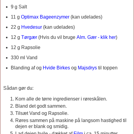
9 g Salt
11 g
Optimax Bageenzymer
(kan udelades)
22 g
Hvedesur
(kan udelades)
12 g
Tørgær
(
Hvis du vil bruge
Alm. Gær - klik her
)
12 g
Rapsolie
330 ml Vand
Blanding af og
Hvide Birkes
og
Majsdrys
til toppen
Sådan gør du:
Kom alle de tørre ingredienser i røreskålen.
Bland det godt sammen.
Tilsæt Vand og Rapsolie.
Røres sammen på maskine på langsom hastighed til
dejen er blank og smidig.
Lad dejen hvile - dækket af
Film
i ca. 15 minutter.