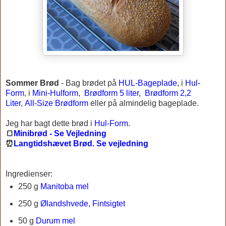
Sommer Brød
-
Bag brødet på
HUL-Bageplade
, i
Hul-
Form
, i
Mini-Hulform
,
Brødform 5 liter
,
Brødform 2,2
Liter
,
All-Size Brødform
eller på almindelig bageplade.
Jeg har bagt dette brød i
Hul-Form
.
🍞
Minibrød - Se Vejledning
⏰
Langtidshævet Brød. Se vejledning
Ingredienser:
250 g
Manitoba mel
250 g
Ølandshvede, Fintsigtet
50 g
Durum mel