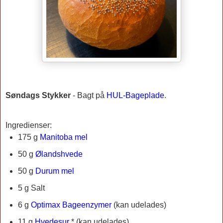
Søndags Stykker
-
Bagt på
HUL-Bageplade
.
Ingredienser:
175 g
Manitoba mel
50 g
Ølandshvede
50 g
Durum mel
5 g Salt
6 g
Optimax Bageenzymer
(kan udelades)
11 g
Hvedesur
* (kan udelades)