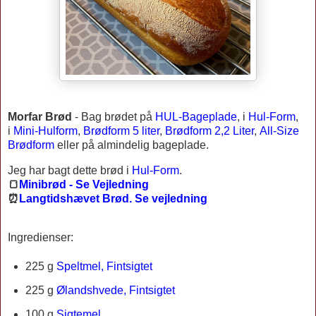
Morfar Brød
-
Bag brødet på
HUL-Bageplade
, i
Hul-Form
,
i
Mini-Hulform
,
Brødform 5 liter
,
Brødform 2,2 Liter
,
All-Size
Brødform
eller på almindelig bageplade.
Jeg har bagt dette brød i
Hul-Form
.
🍞
Minibrød - Se Vejledning
⏰
Langtidshævet Brød. Se vejledning
Ingredienser:
225 g
Speltmel, Fintsigtet
225 g
Ølandshvede, Fintsigtet
100 g
Sigtemel