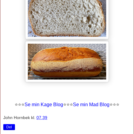
⭐
⭐
⭐
Se min Kage Blog
⭐
⭐
⭐
Se min Mad Blog
⭐⭐⭐
John Hornbek
kl.
07.39
Del