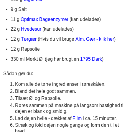
9 g Salt
11 g
Optimax Bageenzymer
(kan udelades)
22 g
Hvedesur
(kan udelades)
12 g
Tørgær
(
Hvis du vil bruge
Alm. Gær - klik her
)
12 g Rapsolie
330 ml
Mørkt Øl (jeg har brugt en
1795 Dark
)
Sådan gør du:
Kom alle de tørre ingredienser i røreskålen.
Bland det hele godt sammen.
Tilsæt Øl og Rapsolie.
Røres sammen på maskine på langsom hastighed til
dejen er blank og smidig.
Lad dejen hvile - dækket af
Film
i ca. 15 minutter.
Stræk og fold dejen nogle gange og form den til et
brød.