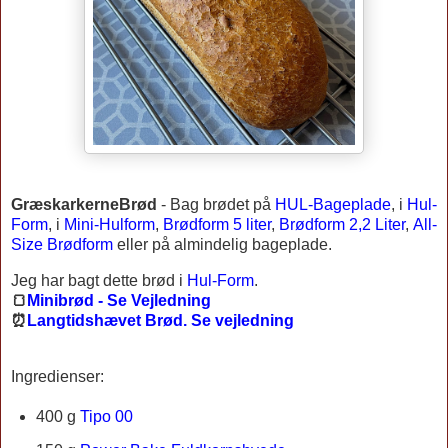
GræskarkerneBrød
-
Bag brødet på
HUL-Bageplade
, i
Hul-
Form
, i
Mini-Hulform
,
Brødform 5 liter
,
Brødform 2,2 Liter
,
All-
Size Brødform
eller på almindelig bageplade.
Jeg har bagt dette brød i
Hul-Form
.
🍞
Minibrød - Se Vejledning
⏰
Langtidshævet Brød. Se vejledning
Ingredienser:
400 g
Tipo 00