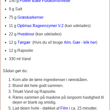
150 g
Power Bake Fuldkornshvede
9 g Salt
75 g
Græskarkerner
11 g
Optimax Bageenzymer V.2
(kan udelades)
22 g
Hvedesur
(kan udelades)
12 g
Tørgær
(
Hvis du vil bruge
Alm. Gær - klik her
)
12 g
Rapsolie
330 ml Vand
Sådan gør du:
Kom alle de tørre ingredienser i røreskålen.
Bland det hele godt sammen.
Tilsæt Vand og Rapsolie.
Røres sammen på maskine på langsom hastighed til
dejen er blank og smidig.
Lad dejen hvile - dækket af
Film
i ca. 15 minutter.