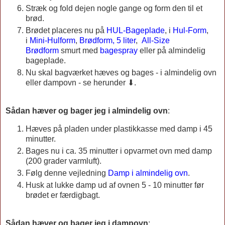
Stræk og fold dejen nogle gange og form den til et
brød.
Brødet placeres nu på
HUL-Bageplade
, i
Hul-Form
,
i
Mini-Hulform
,
Brødform, 5 liter
,
All-Size
Brødform
smurt med
bagespray
eller på almindelig
bageplade.
Nu skal bagværket hæves og bages - i almindelig ovn
eller dampovn - se herunder ⬇.
Sådan hæver og bager jeg i almindelig ovn
:
Hæves på pladen under plastikkasse med damp i 45
minutter.
Bages nu i ca. 35 minutter i opvarmet ovn med damp
(200 grader varmluft).
Følg denne vejledning
Damp i almindelig ovn
.
Husk at lukke damp ud af ovnen 5 - 10 minutter før
brødet er færdigbagt.
Sådan hæver og bager jeg i dampovn
: