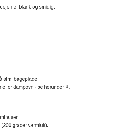
dejen er blank og smidig.
på alm. bageplade.
 eller dampovn - se herunder ⬇.
inutter.
(200 grader varmluft).