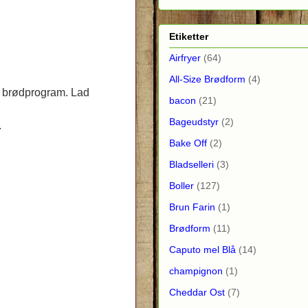
Etiketter
Airfryer
(64)
All-Size Brødform
(4)
s brødprogram. Lad
bacon
(21)
Bageudstyr
(2)
.
Bake Off
(2)
Bladselleri
(3)
Boller
(127)
Brun Farin
(1)
Brødform
(11)
Caputo mel Blå
(14)
champignon
(1)
Cheddar Ost
(7)