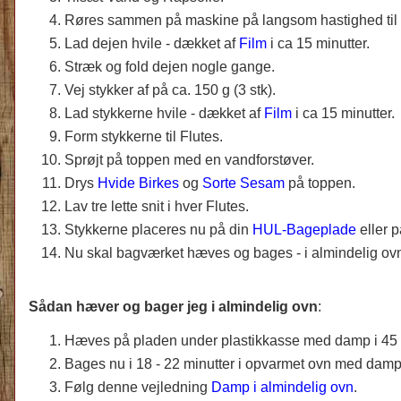
Røres sammen på maskine på langsom hastighed til 
Lad dejen hvile - dækket af
Film
i ca 15 minutter.
Stræk og fold dejen nogle gange.
Vej stykker af på ca. 150 g (3 stk).
Lad stykkerne hvile - dækket af
Film
i ca 15 minutter.
Form stykkerne til Flutes.
Sprøjt på toppen med en vandforstøver.
Drys
Hvide Birkes
og
Sorte Sesam
på toppen.
Lav tre lette snit i hver Flutes.
Stykkerne placeres nu på din
HUL-Bageplade
eller 
Nu skal bagværket hæves og bages - i almindelig ovn
Sådan hæver og bager jeg i almindelig ovn
:
Hæves på pladen under plastikkasse med damp i 45 m
Bages nu i 18 - 22 minutter i opvarmet ovn med damp 
Følg denne vejledning
Damp i almindelig ovn
.