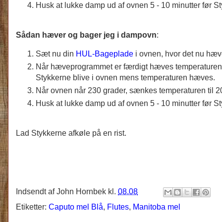
Husk at lukke damp ud af ovnen 5 - 10 minutter før St
Sådan hæver og bager jeg i dampovn
:
Sæt nu din
HUL-Bageplade
i ovnen, hvor det nu hæ
Når hæveprogrammet er færdigt hæves temperaturen i
Stykkerne blive i ovnen mens temperaturen hæves.
Når ovnen når 230 grader, sænkes temperaturen til 200
Husk at lukke damp ud af ovnen 5 - 10 minutter før St
Lad Stykkerne afkøle på en rist.
Indsendt af
John Hornbek
kl.
08.08
Etiketter:
Caputo mel Blå
,
Flutes
,
Manitoba mel