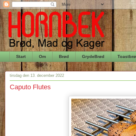
Start
Om
Brød
GrydeBrød
Toastbr
tirsdag den 13. december 2022
Caputo Flutes