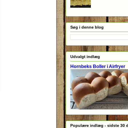
Søg i denne blog
Udvalgt indlæg
Hornbeks Boller i Airfryer
Populære indlæg - sidste 30 