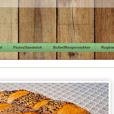
ød
Flutes/Sandwich
Boller/Morgenstykker
Rugbr