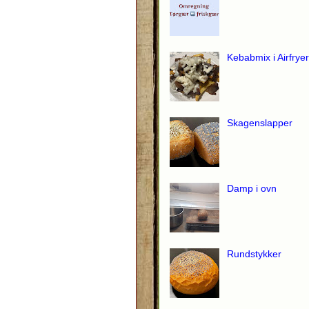
Kebabmix i Airfryer
Skagenslapper
Damp i ovn
Rundstykker