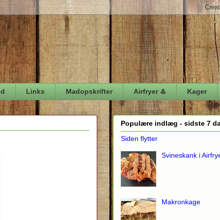
ød
Links
Madopskrifter
Airfryer ♨️
Kager
Populære indlæg - sidste 7 d
Siden flytter
Svineskank i Airfry
Makronkage