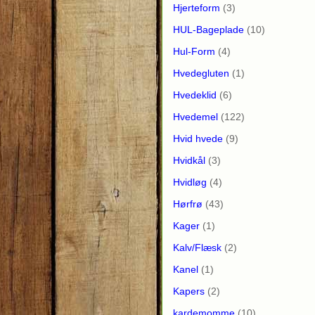
Hjerteform
(3)
HUL-Bageplade
(10)
Hul-Form
(4)
Hvedegluten
(1)
Hvedeklid
(6)
Hvedemel
(122)
Hvid hvede
(9)
Hvidkål
(3)
Hvidløg
(4)
Hørfrø
(43)
Kager
(1)
Kalv/Flæsk
(2)
Kanel
(1)
Kapers
(2)
kardemomme
(10)