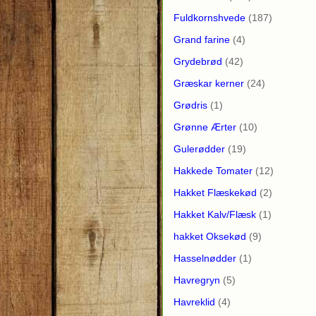
Fuldkornshvede
(187)
Grand farine
(4)
Grydebrød
(42)
Græskar kerner
(24)
Grødris
(1)
Grønne Ærter
(10)
Gulerødder
(19)
Hakkede Tomater
(12)
Hakket Flæskekød
(2)
Hakket Kalv/Flæsk
(1)
hakket Oksekød
(9)
Hasselnødder
(1)
Havregryn
(5)
Havreklid
(4)