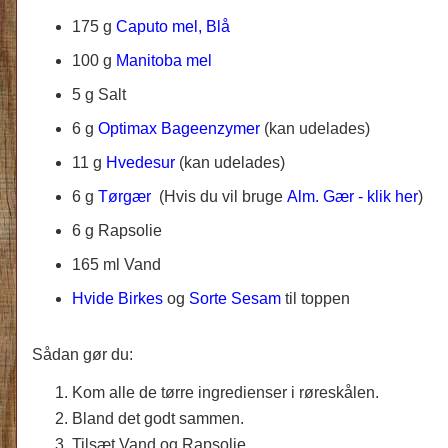
175 g
Caputo mel, Blå
100 g
Manitoba mel
5 g Salt
6 g
Optimax Bageenzymer
(kan udelades)
11 g
Hvedesur
(kan udelades)
6 g
Tørgær
(
Hvis du vil bruge
Alm. Gær - klik her
)
6 g Rapsolie
165 ml Vand
Hvide Birkes
og
Sorte Sesam
til toppen
Sådan gør du:
Kom alle de tørre ingredienser i røreskålen.
Bland det godt sammen.
Tilsæt Vand og Rapsolie.