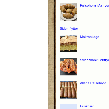
Pølsehorn i Airfrye
Siden flytter
Makronkage
Svineskank i Airfry
Allans Pølsebrød
Friskgær