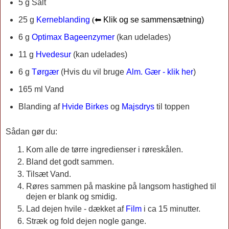
5 g Salt
25 g
Kerneblanding
(
⬅ Klik og se sammensætning)
6 g
Optimax Bageenzymer
(kan udelades)
11 g
Hvedesur
(kan udelades)
6 g
Tørgær
(
Hvis du vil bruge
Alm. Gær - klik her
)
165 ml Vand
Blanding af
Hvide Birkes
og
Majsdrys
til toppen
Sådan gør du:
Kom alle de tørre ingredienser i røreskålen.
Bland det godt sammen.
Tilsæt Vand.
Røres sammen på maskine på langsom hastighed til
dejen er blank og smidig.
Lad dejen hvile - dækket af
Film
i ca 15 minutter.
Stræk og fold dejen nogle gange.