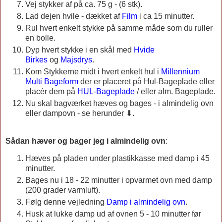
Vej stykker af på ca. 75 g - (6 stk).
Lad dejen hvile - dækket af
Film
i ca 15 minutter.
Rul hvert enkelt stykke på samme måde som du ruller
en bolle.
Dyp hvert stykke i en skål med
Hvide
Birkes
og
Majsdrys
.
Kom Stykkerne midt i hvert enkelt hul i
Millennium
Multi Bageform
der er placeret på Hul-Bageplade eller
placér dem på
HUL-Bageplade
/ eller alm. Bageplade.
Nu skal bagværket hæves og bages - i almindelig ovn
eller dampovn - se herunder ⬇.
Sådan hæver og bager jeg i almindelig ovn
:
Hæves på pladen under plastikkasse med damp i 45
minutter.
Bages nu i 18 - 22 minutter i opvarmet ovn med damp
(200 grader varmluft).
Følg denne vejledning
Damp i almindelig ovn
.
Husk at lukke damp ud af ovnen 5 - 10 minutter før