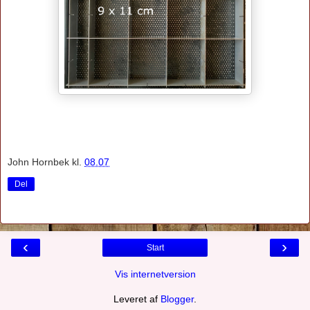
John Hornbek
kl.
08.07
Del
‹
›
Start
Vis internetversion
Leveret af
Blogger
.