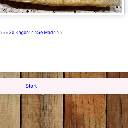
⭐
⭐
⭐
Se Kager
⭐
⭐
⭐
Se Mad
⭐⭐⭐
Start