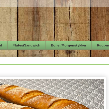
ød
Flutes/Sandwich
Boller/Morgenstykker
Rugbr