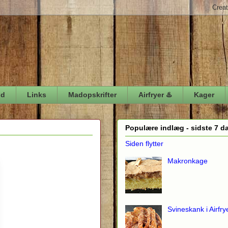
ød
Links
Madopskrifter
Airfryer ♨️
Kager
Populære indlæg - sidste 7 d
Siden flytter
Makronkage
Svineskank i Airfry