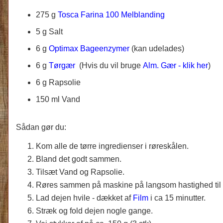
275 g
Tosca Farina 100 Melblanding
5 g Salt
6 g
Optimax Bageenzymer
(kan udelades)
6 g
Tørgær
(Hvis du vil bruge
Alm. Gær - klik her
)
6 g Rapsolie
150 ml Vand
Sådan gør du:
Kom alle de tørre ingredienser i røreskålen.
Bland det godt sammen.
Tilsæt Vand og Rapsolie.
Røres sammen på maskine på langsom hastighed til 
Lad dejen hvile - dækket af
Film
i ca 15 minutter.
Stræk og fold dejen nogle gange.