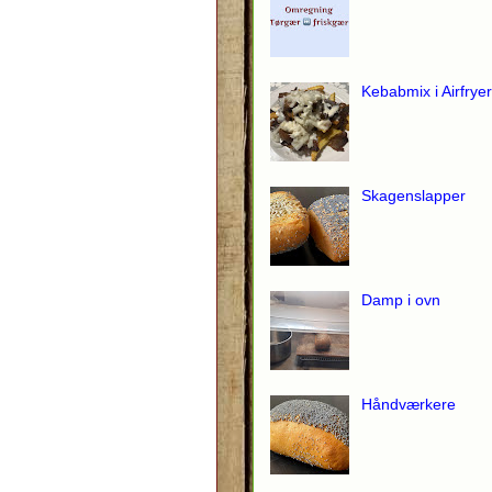
Kebabmix i Airfryer
Skagenslapper
Damp i ovn
Håndværkere