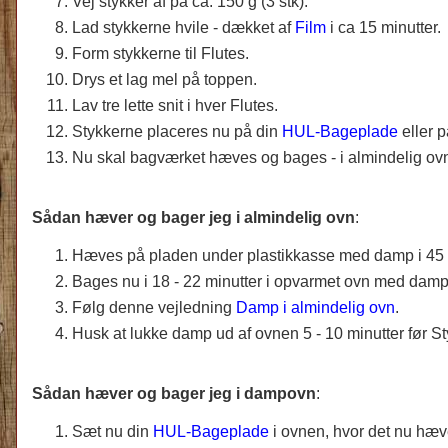
Vej stykker af på ca. 150 g (3 stk).
Lad stykkerne hvile - dækket af
Film
i ca 15 minutter.
Form stykkerne til Flutes.
Drys et lag mel på toppen.
Lav tre lette snit i hver Flutes.
Stykkerne placeres nu på din
HUL-Bageplade
eller 
Nu skal bagværket hæves og bages - i almindelig ovn
Sådan hæver og bager jeg i almindelig ovn
:
Hæves på pladen under plastikkasse med damp i 45 m
Bages nu i 18 - 22 minutter i opvarmet ovn med damp 
Følg denne vejledning
Damp i almindelig ovn
.
Husk at lukke damp ud af ovnen 5 - 10 minutter før St
Sådan hæver og bager jeg i dampovn
:
Sæt nu din
HUL-Bageplade
i ovnen, hvor det nu hæ