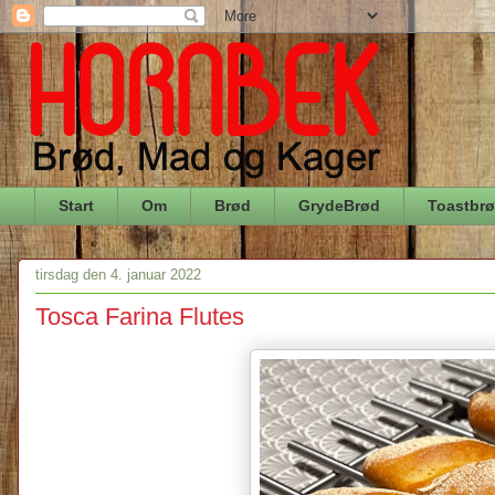
Start
Om
Brød
GrydeBrød
Toastbr
tirsdag den 4. januar 2022
Tosca Farina Flutes