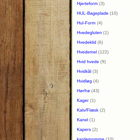
Hjerteform
(3)
HUL-Bageplade
(10)
Hul-Form
(4)
Hvedegluten
(1)
Hvedeklid
(6)
Hvedemel
(122)
Hvid hvede
(9)
Hvidkål
(3)
Hvidløg
(4)
Hørfrø
(43)
Kager
(1)
Kalv/Flæsk
(2)
Kanel
(1)
Kapers
(2)
kardemomme
(10)