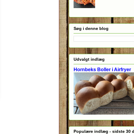
Søg i denne blog
Udvalgt indlæg
Hornbeks Boller i Airfryer
Populære indlæg - sidste 30 