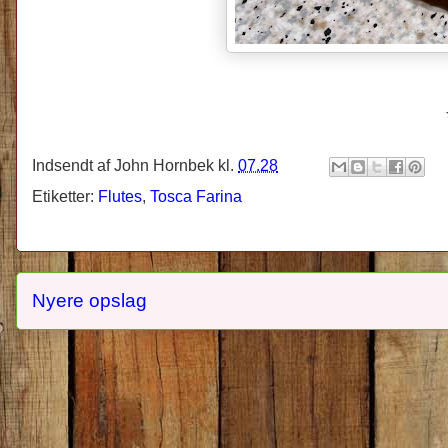
Indsendt af
John Hornbek
kl.
07.28
Etiketter:
Flutes
,
Tosca Farina
Nyere opslag