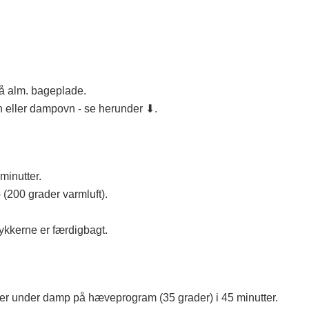
på alm. bageplade.
 eller dampovn - se herunder ⬇.
inutter.
(200 grader varmluft).
ykkerne er færdigbagt.
ver under damp på hæveprogram (35 grader) i 45 minutter.