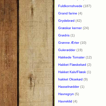
Fuldkornshvede
(187)
Grand farine
(4)
Grydebrød
(42)
Græskar kerner
(24)
Grødris
(1)
Grønne Ærter
(10)
Gulerødder
(19)
Hakkede Tomater
(12)
Hakket Flæskekød
(2)
Hakket Kalv/Flæsk
(1)
hakket Oksekød
(9)
Hasselnødder
(1)
Havregryn
(5)
Havreklid
(4)