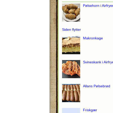
Pølsehorn i Airfrye
Siden flytter
Makronkage
Svineskank i Airfry
Allans Pølsebrød
Friskgær