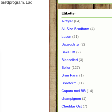
s brødprogram. Lad
Etiketter
.
Airfryer
(64)
All-Size Brødform
(4)
bacon
(21)
Bageudstyr
(2)
Bake Off
(2)
Bladselleri
(3)
Boller
(127)
Brun Farin
(1)
Brødform
(11)
Caputo mel Blå
(14)
champignon
(1)
Cheddar Ost
(7)