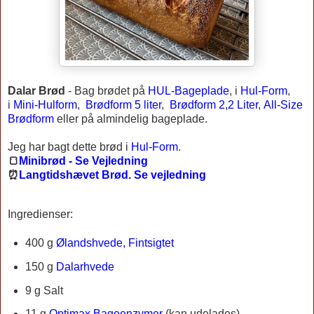
Dalar Brød
-
Bag brødet på
HUL-Bageplade
, i
Hul-Form
,
i
Mini-Hulform
,
Brødform 5 liter
,
Brødform 2,2 Liter
,
All-Size
Brødform
eller på almindelig bageplade.
Jeg har bagt dette brød i
Hul-Form
.
🍞
Minibrød - Se Vejledning
⏰
Langtidshævet Brød. Se vejledning
Ingredienser:
400 g
Ølandshvede, Fintsigtet
150 g
Dalarhvede
9 g Salt
11 g
Optimax Bageenzymer
(kan udelades)