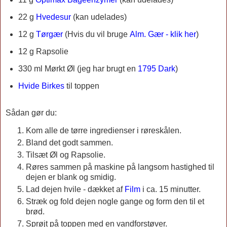
22 g
Hvedesur
(kan udelades)
12 g
Tørgær
(Hvis du vil bruge
Alm. Gær - klik her
)
12 g Rapsolie
330 ml Mørkt Øl (jeg har brugt en
1795 Dark
)
Hvide Birkes
til toppen
Sådan gør du:
Kom alle de tørre ingredienser i røreskålen.
Bland det godt sammen.
Tilsæt Øl og Rapsolie.
Røres sammen på maskine på langsom hastighed til
dejen er blank og smidig.
Lad dejen hvile - dækket af
Film
i ca. 15 minutter.
Stræk og fold dejen nogle gange og form den til et
brød.
Sprøjt på toppen med en vandforstøver.