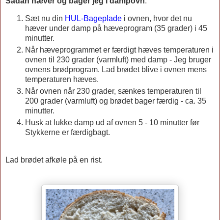
Sådan hæver og bager jeg i dampovn
:
Sæt nu din
HUL-Bageplade
i ovnen, hvor det nu
hæver under damp på hæveprogram (35 grader) i 45
minutter.
Når hæveprogrammet er færdigt hæves temperaturen i
ovnen til 230 grader (varmluft) med damp - Jeg bruger
ovnens brødprogram. Lad brødet blive i ovnen mens
temperaturen hæves.
Når ovnen når 230 grader, sænkes temperaturen til
200 grader (varmluft) og brødet bager færdig - ca. 35
minutter.
Husk at lukke damp ud af ovnen 5 - 10 minutter før
Stykkerne er færdigbagt.
Lad brødet afkøle på en rist.