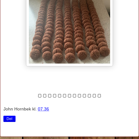
🍞🍞🍞🍞🍞🍞🍞🍞🍞🍞🍞🍞🍞
John Hornbek
kl.
07.36
Del