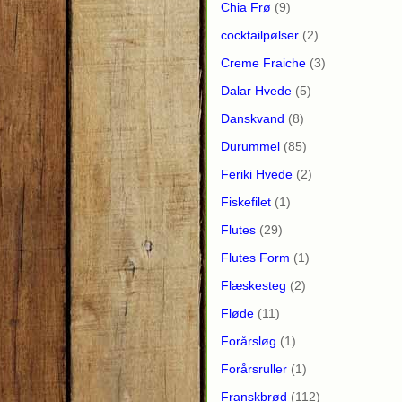
Chia Frø
(9)
cocktailpølser
(2)
Creme Fraiche
(3)
Dalar Hvede
(5)
Danskvand
(8)
Durummel
(85)
Feriki Hvede
(2)
Fiskefilet
(1)
Flutes
(29)
Flutes Form
(1)
Flæskesteg
(2)
Fløde
(11)
Forårsløg
(1)
Forårsruller
(1)
Franskbrød
(112)