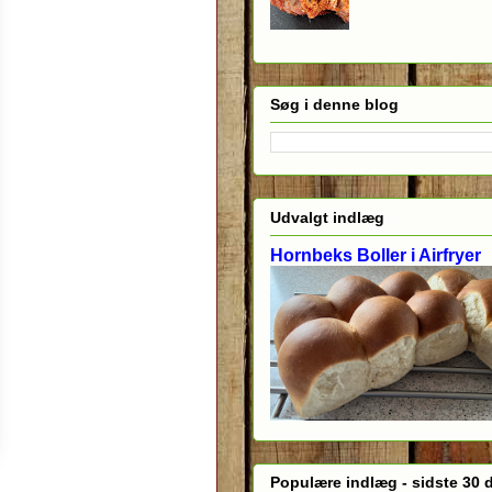
Søg i denne blog
Udvalgt indlæg
Hornbeks Boller i Airfryer
Populære indlæg - sidste 30 