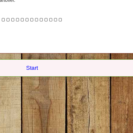
rtofler.
🍞🍞🍞🍞🍞🍞🍞🍞🍞🍞🍞🍞🍞
Start