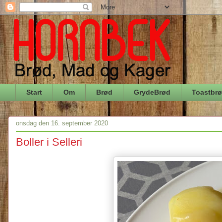
Start
Om
Brød
GrydeBrød
Toastbr
onsdag den 16. september 2020
Boller i Selleri