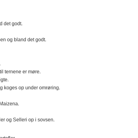
d det godt.
sen og bland det godt.
.
til ternene er møre.
gte.
g koges op under omrøring.
 Maizena.
r og Selleri op i sovsen.