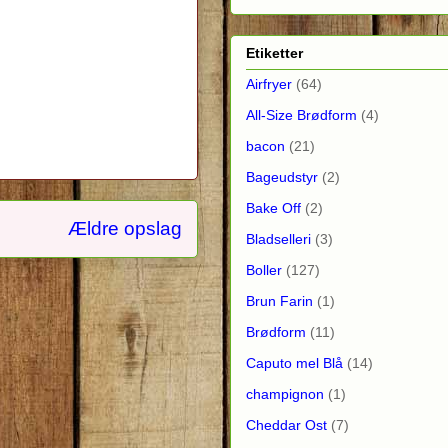
Etiketter
Airfryer
(64)
All-Size Brødform
(4)
bacon
(21)
Bageudstyr
(2)
Bake Off
(2)
Ældre opslag
Bladselleri
(3)
Boller
(127)
Brun Farin
(1)
Brødform
(11)
Caputo mel Blå
(14)
champignon
(1)
Cheddar Ost
(7)