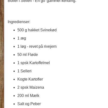
Boller i Selleri - En go' gammel kending.
Ingredienser:
500 g hakket Svinekød
1 æg
1 løg - revet på rivejern
50 ml Fløde
1 spsk Kartoffelmel
1 Selleri
Kogte Kartofler
2 spsk Maizena
200 ml Mælk
Salt og Peber