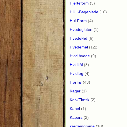
Hjerteform
(3)
HUL-Bageplade
(10)
Hul-Form
(4)
Hvedegluten
(1)
Hvedeklid
(6)
Hvedemel
(122)
Hvid hvede
(9)
Hvidkål
(3)
Hvidløg
(4)
Hørfrø
(43)
Kager
(1)
Kalv/Flæsk
(2)
Kanel
(1)
Kapers
(2)
kardemomme
(10)