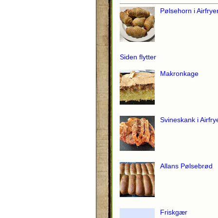
Pølsehorn i Airfrye
Siden flytter
Makronkage
Svineskank i Airfry
Allans Pølsebrød
Friskgær