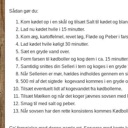
Sådan gør du:
Kom kødet op i en skål og tilsæt Salt til kødet og blan
Lad nu kødet hvile i 15 minutter.
Kom æg, kartoffelmel, revet løg, Fløde og Peber i far
Lad kødet hvile køligt 30 minutter.
Sæt en gryde vand over.
Form farsen til kødboller og kog dem i ca. 15 minutter
Samtidig snittes din Selleri i tern og koges i en gryde 
Når Sellerien er mør, hældes indholdes gennem en si
500 ml af det sigtede kogevand kommes i en gryde o
Tilsæt eventuelt lidt af kogevandet fra kødbollerne.
Tilsæt Mælken og når det koger jævnes sovsen med
Smag til med salt og peber.
Når sovsen har den rette konsistens kommes Kødbolle