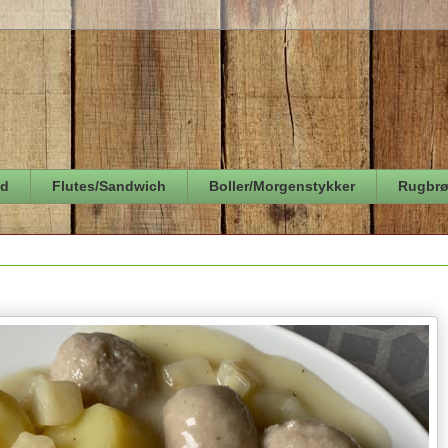
ød
Flutes/Sandwich
Boller/Morgenstykker
Rugbr