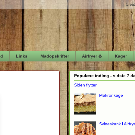
ød
Links
Madopskrifter
Airfryer ♨️
Kager
Populære indlæg - sidste 7 d
Siden flytter
Makronkage
Svineskank i Airfry