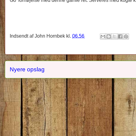
Go' fornøjelse med denne gamle ret. Serveres med kogte ka
Indsendt af
John Hornbek
kl.
06.56
Nyere opslag