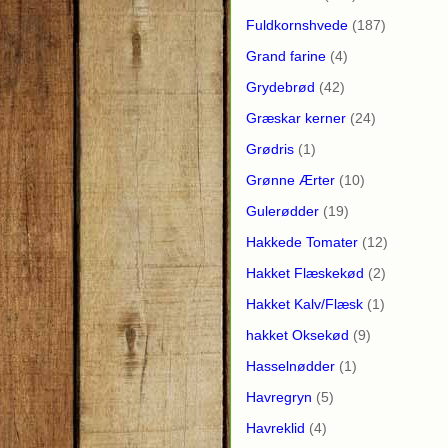
Fuldkornshvede
(187)
Grand farine
(4)
Grydebrød
(42)
Græskar kerner
(24)
Grødris
(1)
Grønne Ærter
(10)
Gulerødder
(19)
Hakkede Tomater
(12)
Hakket Flæskekød
(2)
Hakket Kalv/Flæsk
(1)
hakket Oksekød
(9)
Hasselnødder
(1)
Havregryn
(5)
Havreklid
(4)