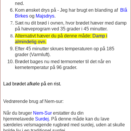
ned.
Kom ønsket drys på - Jeg har brugt en blanding af
Blå
Birkes
og
Majsdrys
.
Sæt nu dit brød i ovnen, hvor brødet hæver med damp
på hæveprogram ved 35 grader i 45 minutter.
Alternativt hæver du på denne måde:
Damp i
almindelig ovn
.
Efter 45 minutter skrues temperaturen op på 185
grader (Varmluft).
Brødet bages nu med termometer til det når en
kernetemperatur på 96 grader.
Lad brødet afkøle på en rist.
Vedrørende brug af Nem-sur:
Når du bruger
Nem-Sur
erstatter du din
hjemmelavede
Surdej
. På denne måde kan du lave
særdeles velsmagende rugbrød med surdej, uden at skulle
holde liv i en traditionel surdej.