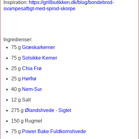
Inspiration:
https://grillbutikken.dk/blog/bondebrod-
svampesaftigt-med-sprod-skorpe
Ingredienser:
75 g
Græskarkerner
75 g
Solsikke Kerner
25 g
Chia Frø
25 g
Hørfrø
40 g
Nem-Sur
12 g Salt
275 g
Ølandshvede - Sigtet
150 g Rugmel
75 g
Power Bake Fuldkornshvede