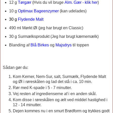
12 g
Tørgær
(Hvis du vil bruge
Alm. Gær - klik her
)
10 g
Optimax Bageenzymer
(kan udelades)
30 g
Flydende Malt
490 ml Mørkt Øl (jeg har brugt en Classic)
30 g Surmælksprodukt (Jeg har brugt kærnemælk)
Blanding af
Blå Birkes
og
Majsdrys
til toppen
Sådan gør du:
Kom Kerner, Nem-Sur, salt, Surmælk, Flydende Malt
og Øl i røreskålen og lad det stå i ca. 10 min.
Rør med K-spade i 5 - 7 minutter.
Vej resten af ingredienserne af i en anden skål.
Kom disse i røreskålen og ælt ved middel hastighed i
12 - 14 minutter.
Dejen kommes nu i en smurt Brødform og trykkes godt