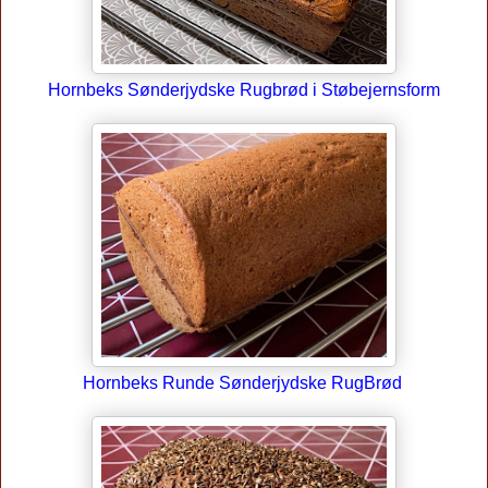
Hornbeks Sønderjydske Rugbrød i Støbejernsform
Hornbeks Runde Sønderjydske RugBrød