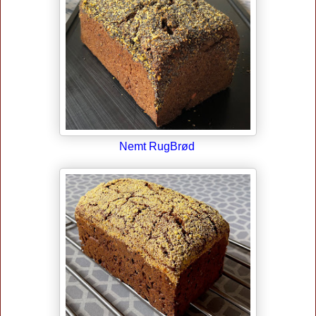
Nemt RugBrød