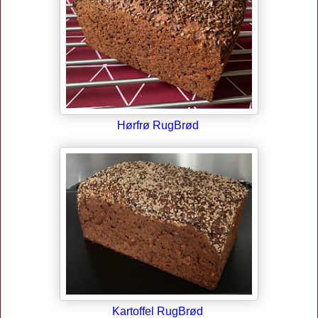
Hørfrø RugBrød
Kartoffel RugBrød