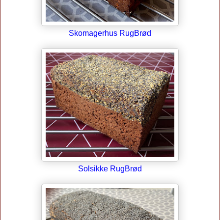
Skomagerhus RugBrød
Solsikke RugBrød